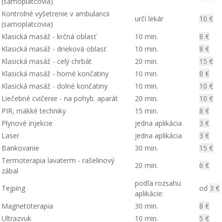
(samoplatcovia)
Kontrolné vyšetrenie v ambulancii
určí lekár
10 €
(samopl
a
tcovia)
Klasická masáž - krčná oblasť
10 min.
8 €
Klasická masáž - drieková oblasť
10 min.
8 €
Klasická masáž - celý chrbát
20 min.
15 €
Klasická masáž - horné končatiny
10 min.
8 €
Klasická masáž -
dolné končatiny
10 min.
10 €
Liečebné cvičenie - na pohyb. aparát
20 min.
10 €
PIR, mäkké techniky
15 min.
8 €
Plynové injekcie
jedna aplikácia
3 €
Laser
jedna aplikácia
3 €
Bankovanie
30 min.
15 €
Termoterapia lavaterm - rašelinový
20 min.
6 €
zábal
podľa rozsahu
Tejping
od
3 €
aplikácie:
Magnetoterapia
30 min.
8 €
Ultrazvuk
10 min.
5 €