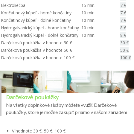
Elektroliečba
15 min.
7 €
Končatinový kúpeľ - horné končatiny
10 min.
7 €
Končatinový kúpeľ - dolné končatiny
10 min.
7 €
Hydrogalvanický kúpeľ - horné končatiny
10 min.
8 €
Hydrogalvanický kúpeľ - dolné končatiny
10 min.
8 €
Darčeková poukážka v hodnote 30 €
30 €
Darčeková poukážka v hodnote 50 €
50 €
Darčeková poukážka v hodnote 100 €
100 €
Darčekové poukážky
Na všetky doplnkové služby môžete využiť Darčekové
poukážky, ktoré je možné zakúpiť priamo v našom zariadení
V hodnote 30 €, 50 €, 100 €