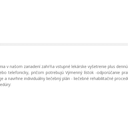
 v našom zariadení zahŕňa vstupné lekárske vyšetrenie plus dennú r
ebo telefonicky, pričom potrebujú Výmenný lístok -odporúčanie pra
 a navrhne individuálny liečebný plán - liečebné rehabilitačné proced
edúry: