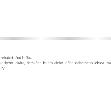
ehabilitačnú liečbu.
ktického lekára, detského lekára alebo iného odborného lekára. Na
úry.