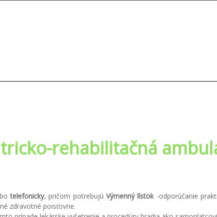
atricko-rehabilitačná ambul
ebo
telefonicky
, pričom potrebujú
Výmenný lístok
-odporúčanie prakt
vné zdravotné poisťovne.
omto prípade lekárske vyšetrenie a procedúry hradia ako samoplatcov