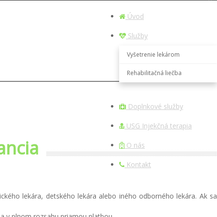
Úvod
Služby
Vyšetrenie lekárom
Rehabilitačná liečba
Doplnkové služby
USG Injekčná terapia
ancia
O nás
Kontakt
ického lekára, detského lekára alebo iného odborného lekára. Ak s
ia v plnom rozsahu priamou platbou.