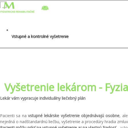
Vstupné a kontrolné vyšetrenie
Vyšetrenie lekárom - Fyzi
Lekár vám vypracuje individuálny liečebný plán
Pacienti sa na
vstupné lekárske vyšetrenie objednávajú osobne
, al
nejedná o nadštandardnú liečbu, vyšetrenie a procedúry hradia zmlu
Pacienti môžu prísť na vstupné vyšetrenie aj na vlastnú žiadosť
– v t