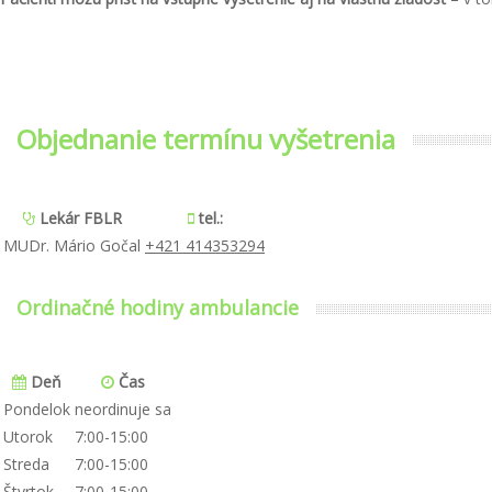
Objednanie termínu vyšetrenia
Lekár FBLR
tel.:
MUDr. Mário Gočal
+421 414353294
Ordinačné hodiny
ambulancie
Deň
Čas
Pondelok
neordinuje sa
Utorok
7
:00-1
5
:00
Streda
7
:00-1
5
:00
Štvrtok
7
:00-1
5
:00